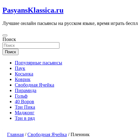
Перейти
PasyansKlassica.ru
к
содержимому
Лучшие онлайн пасьянсы на русском языке, время играть беспл
Поиск
Поиск
Популярные пасьянсы
Паук
Косынка
Коврик
Свободная Ячейка
Пирамида
Гольф
40 Воров
Три Пика
Маджонг
Три в ряд
Главная
/
Свободная Ячейка
/
Пленник