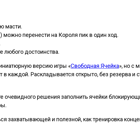
ю масти.
) можно перенести на Короля пик в один ход.
.
е любого достоинства.
миниатюрную версию игры «
Свободная Ячейка
», но с
рт в каждой. Раскладывается открыто, без резерва и с
те очевидного решения заполнить ячейки блокирующ
ры.
ться захватывающей и полезной, как тренировка конц