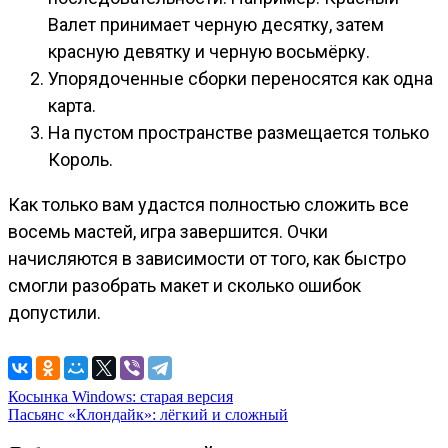
Валет принимает черную десятку, затем
красную девятку и черную восьмёрку.
Упорядоченные сборки переносятся как одна
карта.
На пустом пространстве размещается только
Король.
Как только вам удастся полностью сложить все
восемь мастей, игра завершится. Очки
начисляются в зависимости от того, как быстро
смогли разобрать макет и сколько ошибок
допустили.
Навигация
Косынка Windows: старая версия
Пасьянс «Клондайк»: лёгкий и сложный
по