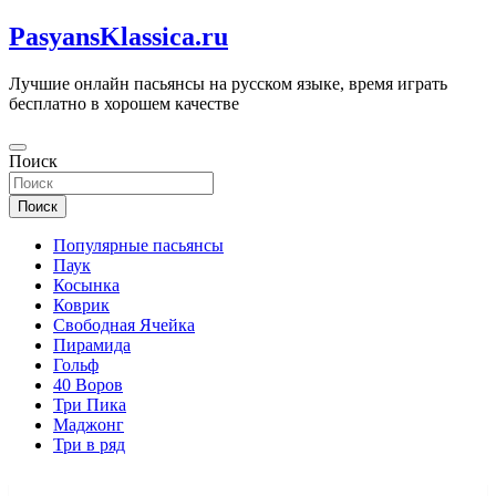
Перейти
PasyansKlassica.ru
к
содержимому
Лучшие онлайн пасьянсы на русском языке, время играть
бесплатно в хорошем качестве
Поиск
Поиск
Популярные пасьянсы
Паук
Косынка
Коврик
Свободная Ячейка
Пирамида
Гольф
40 Воров
Три Пика
Маджонг
Три в ряд