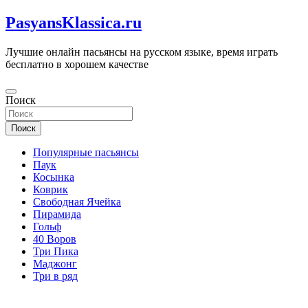
Перейти
PasyansKlassica.ru
к
содержимому
Лучшие онлайн пасьянсы на русском языке, время играть
бесплатно в хорошем качестве
Поиск
Поиск
Популярные пасьянсы
Паук
Косынка
Коврик
Свободная Ячейка
Пирамида
Гольф
40 Воров
Три Пика
Маджонг
Три в ряд