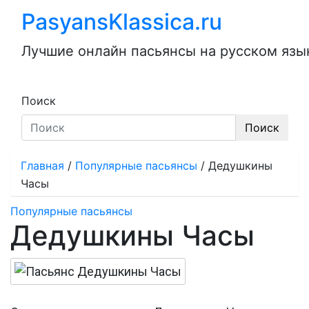
Перейти
PasyansKlassica.ru
к
содержимому
Лучшие онлайн пасьянсы на русском язык
Поиск
Поиск
Главная
/
Популярные пасьянсы
/
Дедушкины
Часы
Популярные пасьянсы
Дедушкины Часы