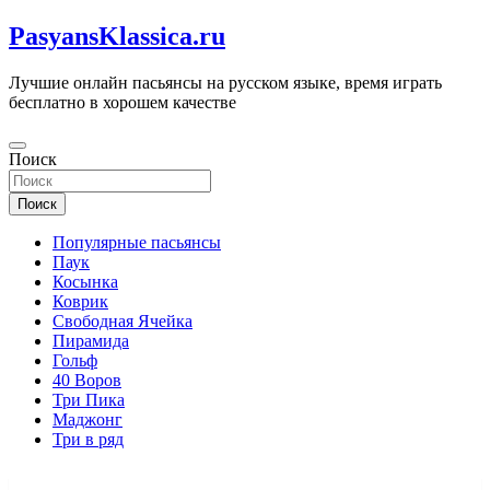
Перейти
PasyansKlassica.ru
к
содержимому
Лучшие онлайн пасьянсы на русском языке, время играть
бесплатно в хорошем качестве
Поиск
Поиск
Популярные пасьянсы
Паук
Косынка
Коврик
Свободная Ячейка
Пирамида
Гольф
40 Воров
Три Пика
Маджонг
Три в ряд