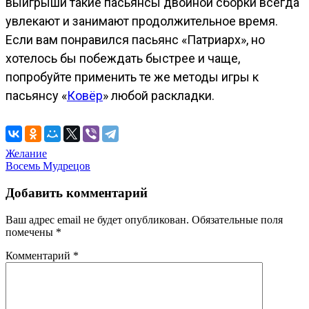
выигрыши такие пасьянсы двойной сборки всегда
увлекают и занимают продолжительное время.
Если вам понравился пасьянс «Патриарх», но
хотелось бы побеждать быстрее и чаще,
попробуйте применить те же методы игры к
пасьянсу «
Ковёр
» любой раскладки.
Навигация
Желание
Восемь Мудрецов
по
записям
Добавить комментарий
Ваш адрес email не будет опубликован.
Обязательные поля
помечены
*
Комментарий
*