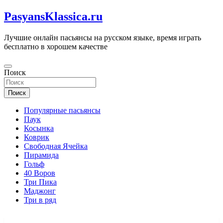
Перейти
PasyansKlassica.ru
к
содержимому
Лучшие онлайн пасьянсы на русском языке, время играть
бесплатно в хорошем качестве
Поиск
Поиск
Популярные пасьянсы
Паук
Косынка
Коврик
Свободная Ячейка
Пирамида
Гольф
40 Воров
Три Пика
Маджонг
Три в ряд