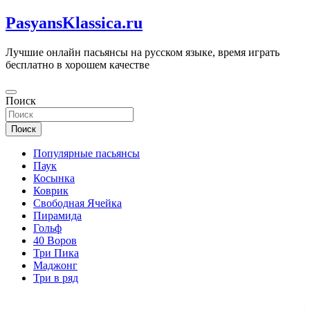
Перейти
PasyansKlassica.ru
к
содержимому
Лучшие онлайн пасьянсы на русском языке, время играть
бесплатно в хорошем качестве
Поиск
Поиск
Популярные пасьянсы
Паук
Косынка
Коврик
Свободная Ячейка
Пирамида
Гольф
40 Воров
Три Пика
Маджонг
Три в ряд