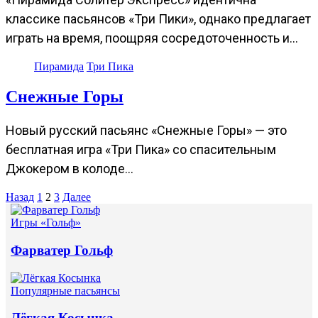
классике пасьянсов «Три Пики», однако предлагает
играть на время, поощряя сосредоточенность и…
Пирамида
Три Пика
Снежные Горы
Новый русский пасьянс «Снежные Горы» — это
бесплатная игра «Три Пика» со спасительным
Джокером в колоде…
Пагинация
Назад
1
2
3
Далее
записей
Игры «Гольф»
Фарватер Гольф
Популярные пасьянсы
Лёгкая Косынка