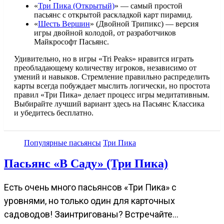
«
Три Пика (Открытый)
» — самый простой
пасьянс с открытой раскладкой карт пирамид.
«
Шесть Вершин
» (Двойной Трипикс) — версия
игры двойной колодой, от разработчиков
Майкрософт Пасьянс.
Удивительно, но в игры «Tri Peaks» нравится играть
преобладающему количеству игроков, независимо от
умений и навыков. Стремление правильно распределить
карты всегда побуждает мыслить логически, но простота
правил «Три Пика» делает процесс игры медитативным.
Выбирайте лучший вариант здесь на Пасьянс Классика
и убедитесь бесплатно.
Популярные пасьянсы
Три Пика
Пасьянс «В Саду» (Три Пика)
Есть очень много пасьянсов «Три Пика» с
уровнями, но только один для карточных
садоводов! Заинтригованы? Встречайте…