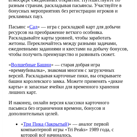
разным странам, раскладывая пасьянсы. Участвуйте в
бонусных мероприятиях без регистрации игроков и
рекламных пауз.
Пасьянс «
Сад
» — игра с раскладкой карт для добычи
ресурсов на преображение ветхого особняка.
Раскладывайте карты уровней, чтобы заработать
жетоны. Переключайтесь между разными задачами,
ежедневными заданиями и квестами на добычу бонусов,
чтобы получить преимущество и развивать сюжет.
«
Волшебные Башни
» — старая добрая игра
«времяубивалка», знакомая многим с загрузочных
версий. Раскладывая карточные пики, вы открываете
башни королевского замка. Можете применять «дикие
карты» и запасные ячейки для временного хранения
лишних карт.
И наконец, онлайн версия классики карточного
пасьянса без ограничения времени, бонусов и
дополнительных целей.
«
Три Пика (Закрытый)
» — аналог первой
компьютерной игры «Tri Peaks» 1989 года, с
которой всё начиналось.